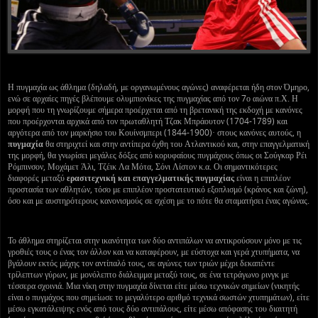
Η πυγμαχία ως άθλημα (δηλαδή, με οργανωμένους αγώνες) αναφέρεται ήδη στον Όμηρο,
ενώ σε αρχαίες πηγές βλέπουμε ολυμπιονίκες της πυγμαχίας από τον 7ο αιώνα π.Χ. Η
μορφή που τη γνωρίζουμε σήμερα προέρχεται από τη βρετανική της εκδοχή με κανόνες
που προέρχονται αρχικά από τον πρωταθλητή Τζακ Μπράουτον (1704-1789) και
αργότερα από τον μαρκήσιο του Κουίνσμπερι (1844-1900)· στους κανόνες αυτούς, η
πυγμαχία
θα στηριχτεί και στην αντίπερα όχθη του Ατλαντικού και, στην επαγγελματική
της μορφή, θα γνωρίσει μεγάλες δόξες από κορυφαίους πυγμάχους όπως οι Σούγκαρ Ρέι
Ρόμπινσον, Μοχάμετ Άλι, Τζέικ Λα Μότα, Σόνι Λίστον κ.α. Οι σημαντικότερες
διαφορές μεταξύ
ερασιτεχνική και επαγγελματικής πυγμαχίας
είναι η επιπλέον
προστασία των αθλητών, τόσο με επιπλέον προστατευτικό εξοπλισμό (κράνος και ζώνη),
όσο και με αυστηρότερους κανονισμούς σε σχέση με το πότε θα σταματήσει ένας αγώνας.
Το άθλημα στηρίζεται στην ικανότητα των δύο αντιπάλων να αντικρούσουν μόνο με τις
γροθιές τους ο ένας τον άλλον και να καταφέρουν, με εύστοχα και γερά χτυπήματα, να
βγάλουν εκτός μάχης τον αντίπαλό τους, σε αγώνες των τριών μέχρι δεκαπέντε
τρίλεπτων γύρων, με μονόλεπτο διάλειμμα μεταξύ τους, σε ένα τετράγωνο ρινγκ με
τέσσερα σχοινιά. Μια νίκη στην πυγμαχία δίνεται είτε μέσω τεχνικών σημείων (νικητής
είναι ο πυγμάχος που σημείωσε το μεγαλύτερο αριθμό τεχνικά σωστών χτυπημάτων), είτε
μέσω εγκατάλειψης ενός από τους δύο αντιπάλους, είτε μέσω απόφασης του διαιτητή