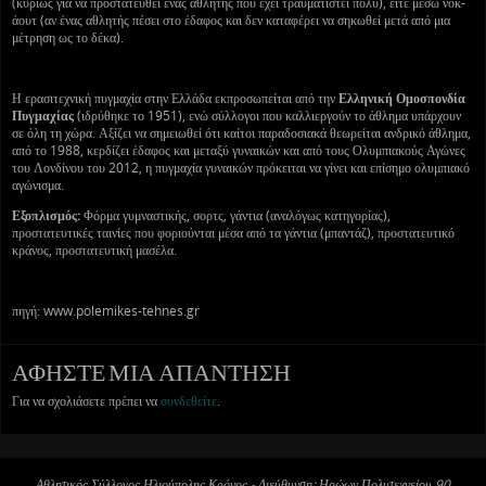
(κυρίως για να προστατευθεί ένας αθλητής που έχει τραυματιστεί πολύ), είτε μέσω νοκ-
άουτ (αν ένας αθλητής πέσει στο έδαφος και δεν καταφέρει να σηκωθεί μετά από μια
μέτρηση ως το δέκα).
Η ερασιτεχνική πυγμαχία στην Ελλάδα εκπροσωπείται από την
Ελληνική Ομοσπονδία
Πυγμαχίας
(ιδρύθηκε το 1951), ενώ σύλλογοι που καλλιεργούν το άθλημα υπάρχουν
σε όλη τη χώρα. Αξίζει να σημειωθεί ότι καίτοι παραδοσιακά θεωρείται ανδρικό άθλημα,
από το 1988, κερδίζει έδαφος και μεταξύ γυναικών και από τους Ολυμπιακούς Αγώνες
του Λονδίνου του 2012, η πυγμαχία γυναικών πρόκειται να γίνει και επίσημο ολυμπιακό
αγώνισμα.
Εξοπλισμός:
Φόρμα γυμναστικής, σορτς, γάντια (αναλόγως κατηγορίας),
προστατευτικές ταινίες που φοριούνται μέσα από τα γάντια (μπαντάζ), προστατευτικό
κράνος, προστατευτική μασέλα.
πηγή: www.polemikes-tehnes.gr
ΑΦΉΣΤΕ ΜΙΑ ΑΠΆΝΤΗΣΗ
Για να σχολιάσετε πρέπει να
συνδεθείτε
.
Αθλητικός Σύλλογος Ηλιούπολης Κρόνος - Διεύθυνση: Ηρώων Πολυτεχνείου 90