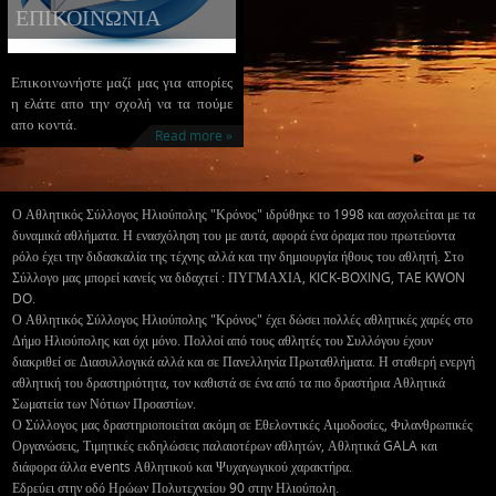
η ελάτε απο την σχολή να τα πούμε
απο κοντά.
Read more »
Ο Αθλητικός Σύλλογος Ηλιούπολης "Κρόνος" ιδρύθηκε το 1998 και ασχολείται με τα
δυναμικά αθλήματα. Η ενασχόληση του με αυτά, αφορά ένα όραμα που πρωτεύοντα
ρόλο έχει την διδασκαλία της τέχνης αλλά και την δημιουργία ήθους του αθλητή. Στο
Σύλλογο μας μπορεί κανείς να διδαχτεί : ΠΥΓΜΑΧΙΑ, KICK-BOXING, TAE KWON
DO.
Ο Αθλητικός Σύλλογος Ηλιούπολης "Κρόνος" έχει δώσει πολλές αθλητικές χαρές στο
Δήμο Ηλιούπολης και όχι μόνο. Πολλοί από τους αθλητές του Συλλόγου έχουν
διακριθεί σε Διασυλλογικά αλλά και σε Πανελληνία Πρωταθλήματα. Η σταθερή ενεργή
αθλητική του δραστηριότητα, τον καθιστά σε ένα από τα πιο δραστήρια Αθλητικά
Σωματεία των Νότιων Προαστίων.
Ο Σύλλογος μας δραστηριοποιείται ακόμη σε Εθελοντικές Αιμοδοσίες, Φιλανθρωπικές
Οργανώσεις, Τιμητικές εκδηλώσεις παλαιοτέρων αθλητών, Αθλητικά GALA και
διάφορα άλλα events Αθλητικού και Ψυχαγωγικού χαρακτήρα.
Εδρεύει στην οδό Ηρώων Πολυτεχνείου 90 στην Ηλιούπολη.
Εύκολη πρόσβαση με τα λεωφορεία 237 (Ηλιούπολη - Σταθμός Δάφνης), και 201
(Σταθμός Δάφνης - Αργυρούπολη)
Η Σελίδα μας βρίσκεται υπο κατασκευή, ευχαριστούμε για την υπομονή σας !